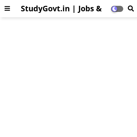
StudyGovt.in | Jobs &
Education Updates