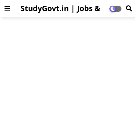
StudyGovt.in | Jobs &
Education Updates