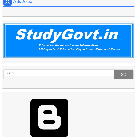
Ads Area
GO