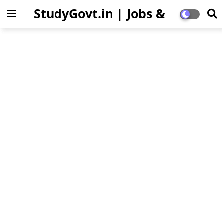
StudyGovt.in | Jobs &
Education Updates