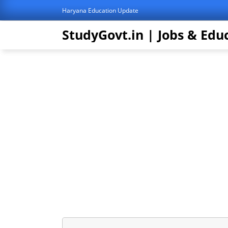
Haryana Education Update
StudyGovt.in | Jobs & Edu