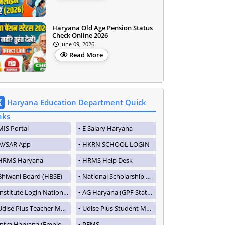
Haryana Old Age Pension Status
Check Online 2026
June 09, 2026
Read More
Haryana Education Department Quick
nks
MIS Portal
E Salary Haryana
AVSAR App
HKRN SCHOOL LOGIN
HRMS Haryana
HRMS Help Desk
Bhiwani Board (HBSE)
National Scholarship Portal(NSP)
nstitute Login National Scholarship Portal
AG Haryana (GPF Statements)
Udise Plus Teacher Module
Udise Plus Student Module
ntra Haryana (Employee HRMS Portal)
PFMS