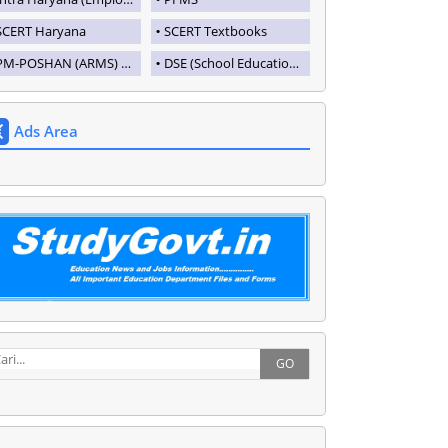
SCERT Haryana
SCERT Textbooks
PM-POSHAN (ARMS) Login
DSE (School Education Haryana)
Ads Area
GO