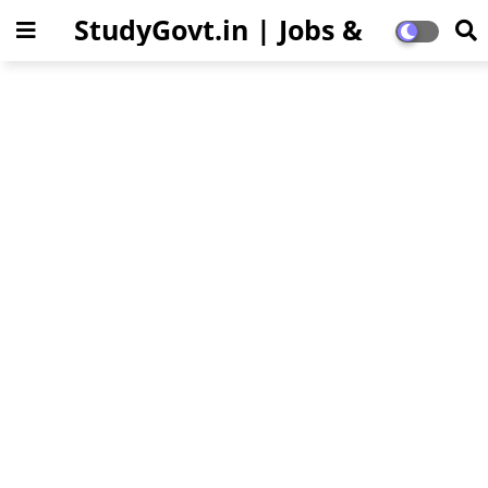
StudyGovt.in | Jobs &
Education Updates