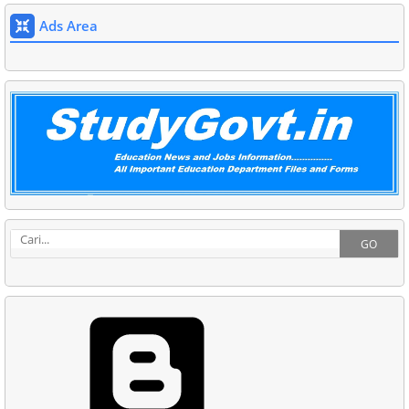
Ads Area
GO