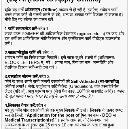
चूंकि यह भर्ती
ऑफलाइन (Offline)
माध्यम से हो रही है, इसलिए आवेदन फॉर्म
भरते समय कोई भी गलती करने से बचें, अन्यथा आपका फॉर्म रिजेक्ट हो सकता है।
नीचे दिए गए स्टेप्स का पालन करें:
1.
फॉर्म डाउनलोड करें:
स्टेप 1.
सबसे पहले PGIMER की आधिकारिक वेबसाइट (pgimer.edu.in) पर जाएं और
इस भर्ती का ऑफिशियल नोटिफिकेशन और एप्लीकेशन फॉर्म पीडीएफ डाउनलोड
करें।
2.
सावधानीपूर्वक फॉर्म भरें:
स्टेप 2.
आवेदन फॉर्म का प्रिंटआउट निकालें। इसे साफ-सुथरे अक्षरों में (अधिमानतः
BLOCK LETTERS में) भरें। अपना नाम, पिता का नाम, जन्मतिथि और
शैक्षणिक विवरण सही-सही दर्ज करें।
3.
दस्तावेज़ संलग्न करें:
स्टेप 3.
फॉर्म के साथ अपने सभी जरूरी दस्तावेजों की
Self-Attested (स्व-सत्यापित)
कॉपियां लगाएं। जैसे: एजुकेशन सर्टिफिकेट (Graduation), वर्क एक्सपीरियंस
लेटर (यदि हो), आयु प्रमाण पत्र (जैसे पैन कार्ड, 10वीं की मार्कशीट आदि)।
ध्यान
दें: मूल पहचान पत्र केवल इंटरव्यू के समय साथ ले जाना है।
4.
लिफाफा तैयार करें:
स्टेप 4.
भरे हुए फॉर्म और दस्तावेजों को एक मुख्य लिफाफे में डालें। लिफाफे के ऊपर स्पष्ट
रूप से लिखें:
“Application for the post of [पद का नाम - DEO या
Medical Transcriptionist]”
। इसके साथ ही, नोटिफिकेशन की
आवश्यकता के अनुसार एक 25 cm x 10 cm का स्वयं का पता लिखा हुआ