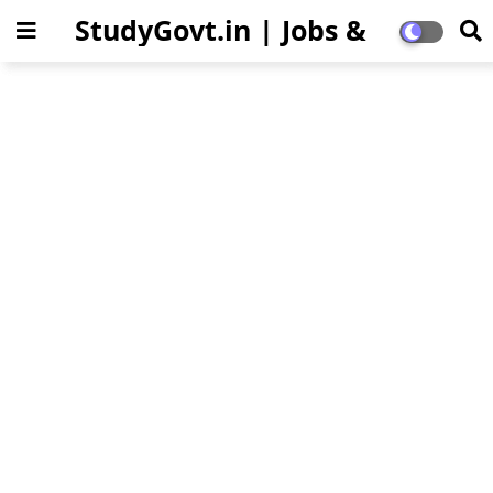
StudyGovt.in | Jobs &
Education Updates