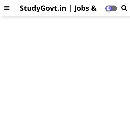
StudyGovt.in | Jobs &
Education Updates