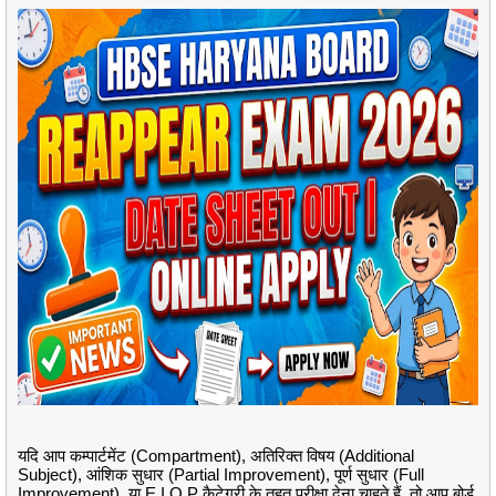
यदि आप कम्पार्टमेंट (Compartment), अतिरिक्त विषय (Additional
Subject), आंशिक सुधार (Partial Improvement), पूर्ण सुधार (Full
Improvement), या E.I.O.P कैटेगरी के तहत परीक्षा देना चाहते हैं, तो आप बोर्ड