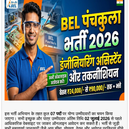
इस भर्ती अभियान के तहत कुल
07 पदों
पर योग्य उम्मीदवारों का चयन किया
जाएगा। सभी इच्छुक और पात्र उम्मीदवार अंतिम तिथि
02 जुलाई 2026
से पहले
आधिकारिक वेबसाइट पर जाकर ऑनलाइन आवेदन कर सकते हैं। भर्ती से जुड़ी
सभी महत्वपूर्ण जानकारी जैसे आयु सीमा, योग्यता, वेतन और आवेदन प्रक्रिया नीचे