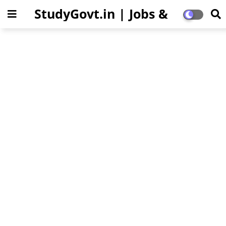
StudyGovt.in | Jobs &
Education Updates